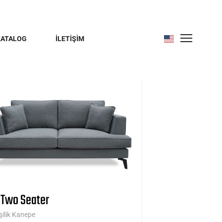
KATALOG
İLETİŞİM
 Two Seater
işilik Kanepe