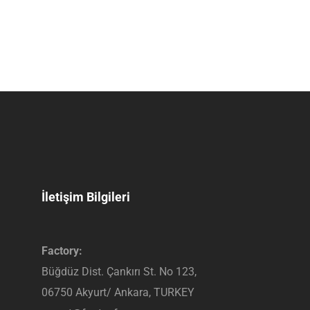
İletişim Bilgileri
Factory:
Büğdüz Dist. Çankırı St. No 123,
06750 Akyurt/ Ankara, TURKEY